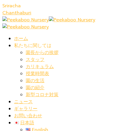
Sriracha
Chanthaburi
ホーム
私たちに関しては
園長からの挨拶
スタッフ
カリキュラム
授業時間表
園の生活
園の紹介
新型コロナ対策
ニュース
ギャラリー
お問い合わせ
日本語
English